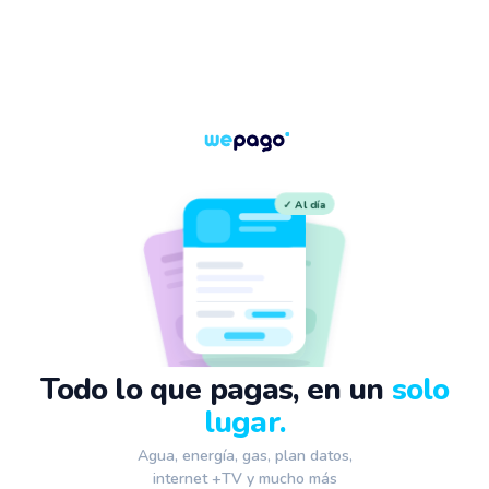
✓ Al día
⚡
Todo lo que pagas, en un
solo
lugar.
Agua, energía, gas, plan datos,
internet +TV y mucho más